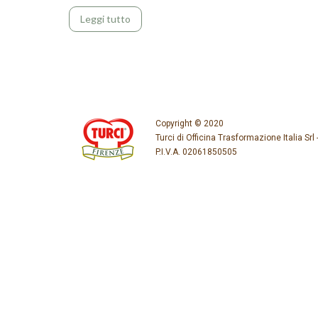
Leggi tutto
Copyright © 2020
Turci di Officina Trasformazione Italia Srl 
P.I.V.A. 02061850505