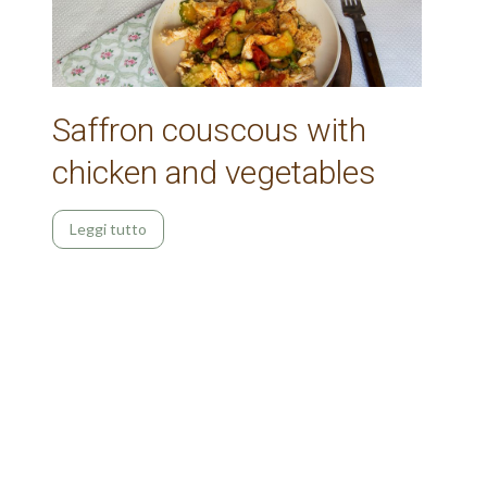
Saffron couscous with
chicken and vegetables
Leggi tutto
Older posts