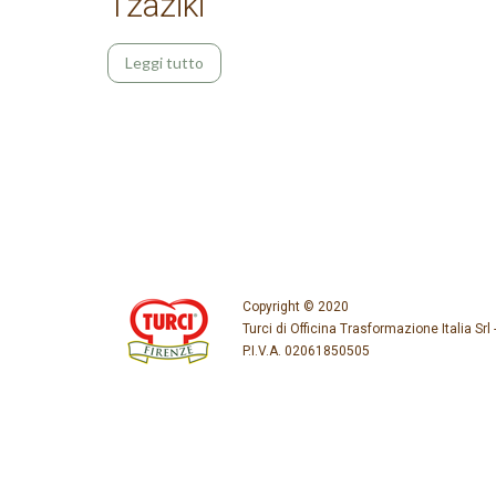
Tzaziki
Leggi tutto
Copyright © 2020
Turci di Officina Trasformazione Italia Srl 
P.I.V.A. 02061850505